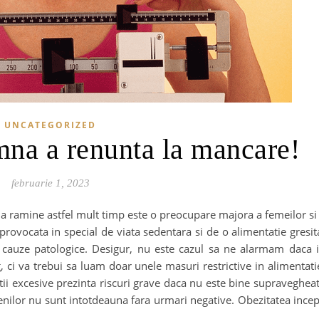
UNCATEGORIZED
mna a renunta la mancare!
februarie 1, 2023
e a ramine astfel mult timp este o preocupare majora a femeilor si
provocata in special de viata sedentara si de o alimentatie gresit
 cauze patologice. Desigur, nu este cazul sa ne alarmam daca 
ci va trebui sa luam doar unele masuri restrictive in alimentati
tii excesive prezinta riscuri grave daca nu este bine supraveghea
etenilor nu sunt intotdeauna fara urmari negative. Obezitatea ince