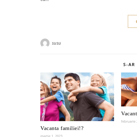
susu
S-AR
Vacant
februarie 
Vacanta familiei!?
martie 1, 2023