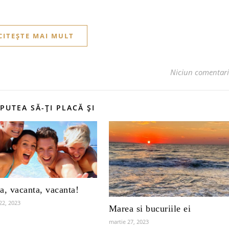
CITEȘTE MAI MULT
Niciun comentar
 PUTEA SĂ-ȚI PLACĂ ȘI
a, vacanta, vacanta!
22, 2023
Marea si bucuriile ei
martie 27, 2023