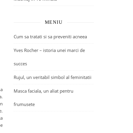
MENIU
Cum sa tratati si sa preveniti acneea
Yves Rocher – istoria unei marci de
succes
Rujul, un veritabil simbol al feminitatii
 a
Masca faciala, un aliat pentru
a.
in
frumusete
e.
ta
pe