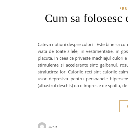
FRU
Cum sa folosesc 
Cateva notiuni despre culori Este bine sa cunoa
viata de toate zilele, in vestimentatie, in 
placuta. In ceea ce priveste machiajul culorile 
stimulente si accelerante sint: galbenul, ros
stralucirea lor. Culorile reci sint culorile ca
usor depresiva pentru persoanele hipersensib
(albastrul deschis) da o impresie de spatiu, de
susu