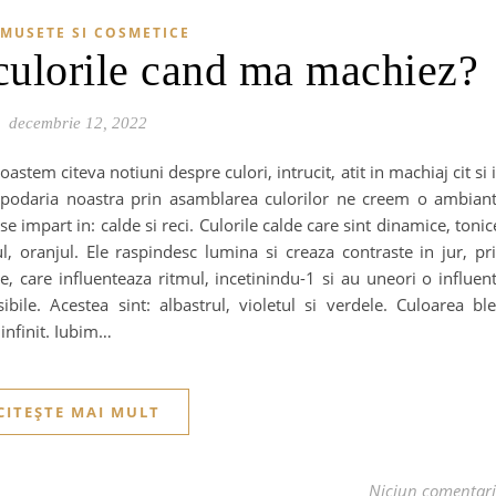
MUSETE SI COSMETICE
culorile cand ma machiez?
decembrie 12, 2022
stem citeva notiuni despre culori, intrucit, atit in machiaj cit si 
gospodaria noastra prin asamblarea culorilor ne creem o ambian
se impart in: calde si reci. Culorile calde care sint dinamice, tonic
ul, oranjul. Ele raspindesc lumina si creaza contraste in jur, pr
lme, care influenteaza ritmul, incetinindu-1 si au uneori o influen
ile. Acestea sint: albastrul, violetul si verdele. Culoarea bl
 infinit. Iubim…
CITEȘTE MAI MULT
Niciun comentar