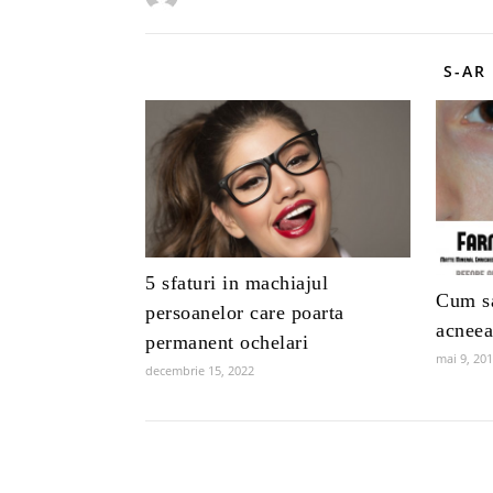
S-AR
5 sfaturi in machiajul
Cum sa
persoanelor care poarta
acnee
permanent ochelari
mai 9, 20
decembrie 15, 2022