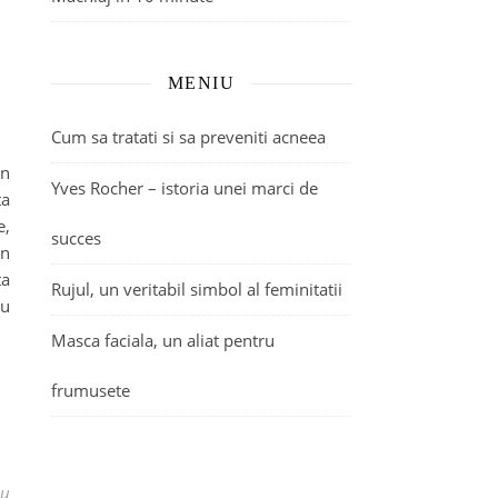
MENIU
Cum sa tratati si sa preveniti acneea
in
Yves Rocher – istoria unei marci de
ta
e,
succes
in
ta
Rujul, un veritabil simbol al feminitatii
eu
Masca faciala, un aliat pentru
frumusete
iu