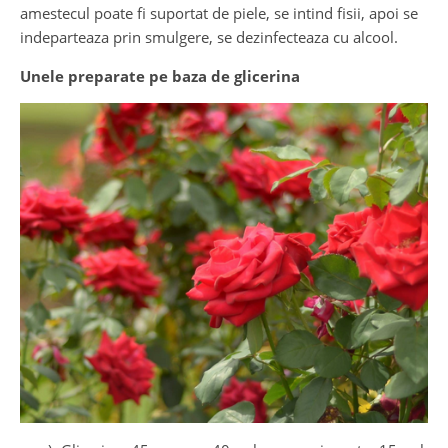
amestecul poate fi suportat de piele, se intind fisii, apoi se
indeparteaza prin smulgere, se dezinfecteaza cu alcool.
Unele preparate pe baza de glicerina