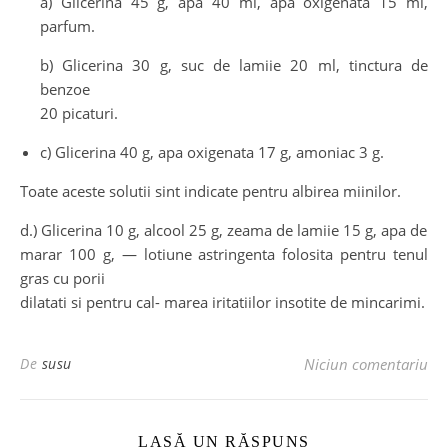
a) Glicerina 45 g, apa 40 ml, apa oxigenata 15 ml,
parfum.
b) Glicerina 30 g, suc de lamiie 20 ml, tinctura de
benzoe
20 picaturi.
c) Glicerina 40 g, apa oxigenata 17 g, amoniac 3 g.
Toate aceste solutii sint indicate pentru albirea miinilor.
d.) Glicerina 10 g, alcool 25 g, zeama de lamiie 15 g, apa de
marar 100 g, — lotiune astringenta folosita pentru tenul
gras cu porii
dilatati si pentru cal- marea iritatiilor insotite de mincarimi.
De
susu
Niciun comentariu
LASĂ UN RĂSPUNS